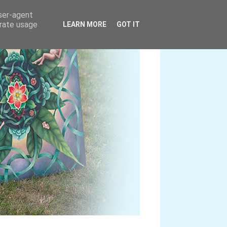
user-agent
erate usage
LEARN MORE
GOT IT