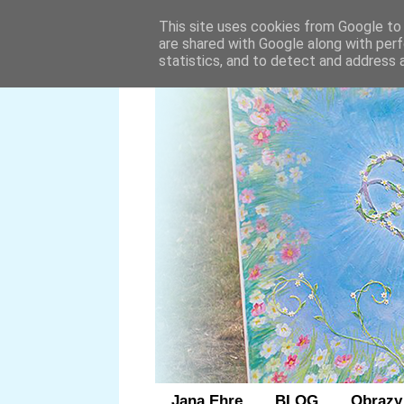
This site uses cookies from Google to d
are shared with Google along with perf
statistics, and to detect and address 
Jana Ehre
BLOG
Obrazy