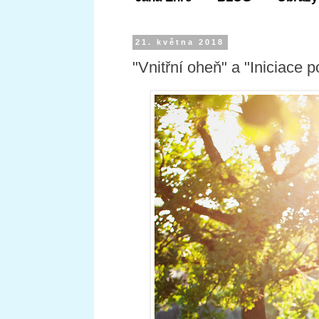
21. května 2018
"Vnitřní oheň" a "Iniciace p