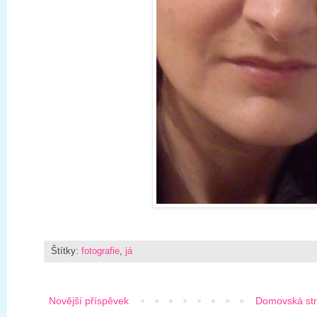
Štítky:
fotografie
,
já
Novější příspěvek
Domovská st