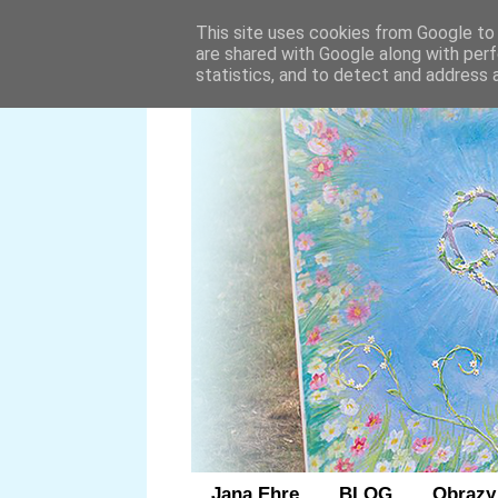
This site uses cookies from Google to d
are shared with Google along with perf
statistics, and to detect and address 
Jana Ehre
BLOG
Obrazy