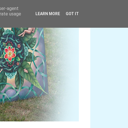
user-agent
erate usage
LEARN MORE
GOT IT