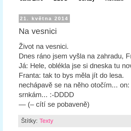
21. května 2014
Na vesnici
Život na vesnici.
Dnes ráno jsem vyšla na zahradu, Fr
Já: Hele, oblékla jse si dneska tu n
Franta: tak to bys měla jít do lesa.
nechápavě se na něho otočím... on:
srnkám... :-DDDD
— (– cítí se pobaveně)
Štítky:
Texty