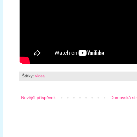
Štítky:
videa
Novější příspěvek
Domovská st