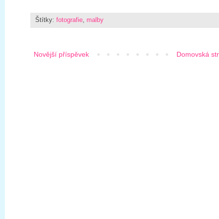
Štítky:
fotografie
,
malby
Novější příspěvek
Domovská st